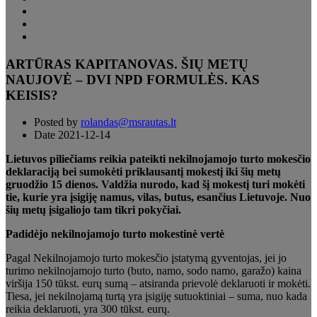
ARTŪRAS KAPITANOVAS. ŠIŲ METŲ
NAUJOVĖ – DVI NPD FORMULĖS. KAS
KEISIS?
Posted by
rolandas@msrautas.lt
Date
2021-12-14
Lietuvos piliečiams reikia pateikti nekilnojamojo turto mokesčio
deklaraciją bei sumokėti priklausantį mokestį iki šių metų
gruodžio 15 dienos. Valdžia nurodo, kad šį mokestį turi mokėti
tie, kurie yra įsigiję namus, vilas, butus, esančius Lietuvoje. Nuo
šių metų įsigaliojo tam tikri pokyčiai.
Padidėjo nekilnojamojo turto mokestinė vertė
Pagal Nekilnojamojo turto mokesčio įstatymą gyventojas, jei jo
turimo nekilnojamojo turto (buto, namo, sodo namo, garažo) kaina
viršija 150 tūkst. eurų sumą – atsiranda prievolė deklaruoti ir mokėti.
Tiesa, jei nekilnojamą turtą yra įsigiję sutuoktiniai – suma, nuo kada
reikia deklaruoti, yra 300 tūkst. eurų.