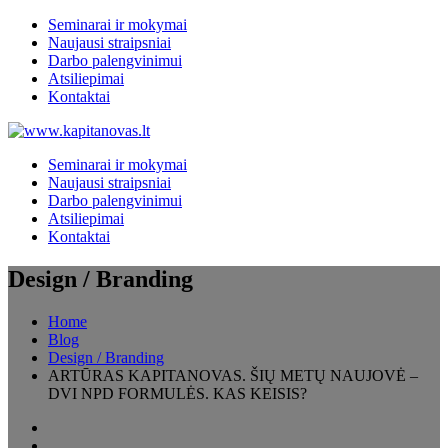
Seminarai ir mokymai
Naujausi straipsniai
Darbo palengvinimui
Atsiliepimai
Kontaktai
Seminarai ir mokymai
Naujausi straipsniai
Darbo palengvinimui
Atsiliepimai
Kontaktai
Design / Branding
Home
Blog
Design / Branding
ARTŪRAS KAPITANOVAS. ŠIŲ METŲ NAUJOVĖ –
DVI NPD FORMULĖS. KAS KEISIS?